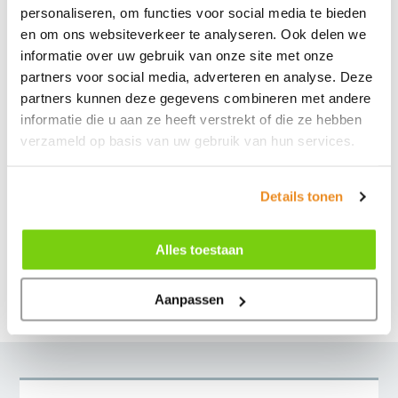
personaliseren, om functies voor social media te bieden
4147 HA Asperen (KvK 82179239)
en om ons websiteverkeer te analyseren. Ook delen we
asperen@aquavitawellness.nl
informatie over uw gebruik van onze site met onze
partners voor social media, adverteren en analyse. Deze
Plan route
partners kunnen deze gegevens combineren met andere
informatie die u aan ze heeft verstrekt of die ze hebben
verzameld op basis van uw gebruik van hun services.
Blijf op de hoogte via je eigen
Details tonen
netwerk
Facebook
Alles toestaan
Instagram
Aanpassen