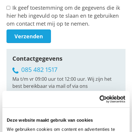
Ik geef toestemming om de gegevens die ik
hier heb ingevuld op te slaan en te gebruiken
om contact met mij op te nemen.
Verzenden
Contactgegevens
085 482 1517
Ma t/m vr 09:00 uur tot 12:00 uur. Wij zijn het
best bereikbaar via mail of via ons
contactformulier. Tevens is het mogelijk via het
contactformulier een terugbelverzoek in te
dienen.
Deze website maakt gebruik van cookies
Aqua Vita Wellness Asperen
Perendreef 1a
We gebruiken cookies om content en advertenties te