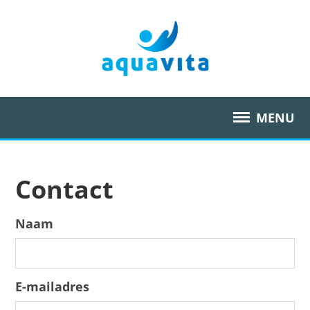
Aq
MENU
Locatie Asperen
Contact
Aanbod
Naam
Aquafitness
Tarieven
E-mailadres