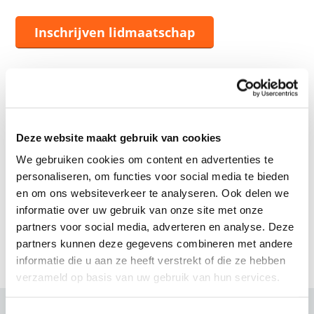
Inschrijven lidmaatschap
Mededelingen
Van
27 juli t/m 23 augustus
is ons
Deze website maakt gebruik van cookies
zwembad
met uitzondering van de
We gebruiken cookies om content en advertenties te
Aquafitness-uren
de hele dag geopend
personaliseren, om functies voor social media te bieden
voor recreatief gebruik. Kom
en om ons websiteverkeer te analyseren. Ook delen we
ontspannen en genieten tijdens de
informatie over uw gebruik van onze site met onze
zomer!
partners voor social media, adverteren en analyse. Deze
partners kunnen deze gegevens combineren met andere
informatie die u aan ze heeft verstrekt of die ze hebben
verzameld op basis van uw gebruik van hun services.